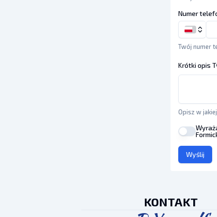
Numer telef
Twój numer t
Krótki opis 
Opisz w jakie
Wyraża
Formic
Wyślij
KONTAKT