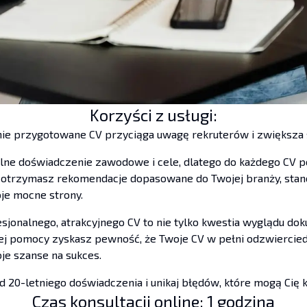
Korzyści z usługi:
ie przygotowane CV przyciąga uwagę rekruterów i zwiększa 
ne doświadczenie zawodowe i cele, dlatego do każdego CV po
 otrzymasz rekomendacje dopasowane do Twojej branży, stano
oje mocne strony.
jonalnego, atrakcyjnego CV to nie tylko kwestia wyglądu dok
zej pomocy zyskasz pewność, że Twoje CV w pełni odzwiercie
je szanse na sukces.
d 20-letniego doświadczenia i unikaj błędów, które mogą Cię
Czas konsultacji online: 1 godzina