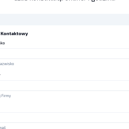
 Kontaktowy
sko
Nazwisko
y
 Firmy
mail